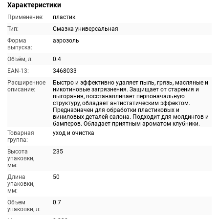
Характеристики
Применение:
пластик
Тип:
Смазка универсальная
Форма
аэрозоль
выпуска:
Объём, л:
0.4
EAN-13:
3468033
Расширенное
Быстро и эффективно удаляет пыль, грязь, масляные и
описание:
никотиновые загрязнения. Защищает от старения и
выгорания, восстанавливает первоначальную
структуру, обладает антистатическим эффектом.
Предназначен для обработки пластиковых и
виниловых деталей салона. Подходит для молдингов и
бамперов. Обладает приятным ароматом клубники.
Товарная
уход и очистка
группа:
Высота
235
упаковки,
мм:
Длина
50
упаковки,
мм:
Объем
0.7
упаковки, л: