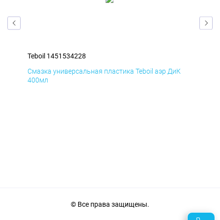
Teboil 1451534228
Teb
Д
Смазка универсальная пластика Teboil аэр ДиК
Сма
400мл
40
© Все права защищены.