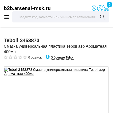
0
b2b.arsenal-msk.ru
Teboil
3453873
Смазка универсальная пластика Teboil аэр Ароматная
400мл
О бренде Teboil
0 оценок