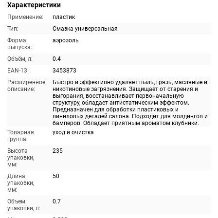
Характеристики
Применение:
пластик
Тип:
Смазка универсальная
Форма
аэрозоль
выпуска:
Объём, л:
0.4
EAN-13:
3453873
Расширенное
Быстро и эффективно удаляет пыль, грязь, масляные и
описание:
никотиновые загрязнения. Защищает от старения и
выгорания, восстанавливает первоначальную
структуру, обладает антистатическим эффектом.
Предназначен для обработки пластиковых и
виниловых деталей салона. Подходит для молдингов и
бамперов. Обладает приятным ароматом клубники.
Товарная
уход и очистка
группа:
Высота
235
упаковки,
мм:
Длина
50
упаковки,
мм:
Объем
0.7
упаковки, л: