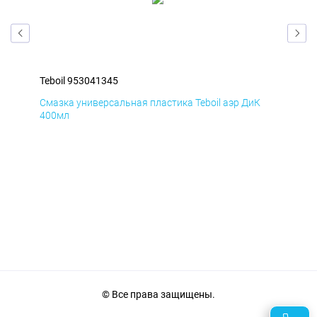
Teboil 953041345
Teb
Д
Смазка универсальная пластика Teboil аэр ДиК
Сма
400мл
40
© Все права защищены.