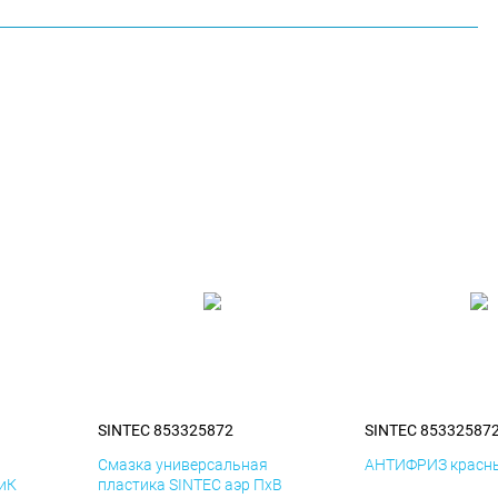
SINTEC 853325872
SINTEC 85332587
я
Смазка универсальная
АНТИФРИЗ красны
ДиК
пластика SINTEC аэр ПхВ