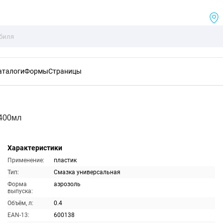
аталоги
Формы
Страницы
 400мл
Характеристики
Применение:
пластик
Тип:
Смазка универсальная
Форма
аэрозоль
выпуска:
Объём, л:
0.4
EAN-13:
600138