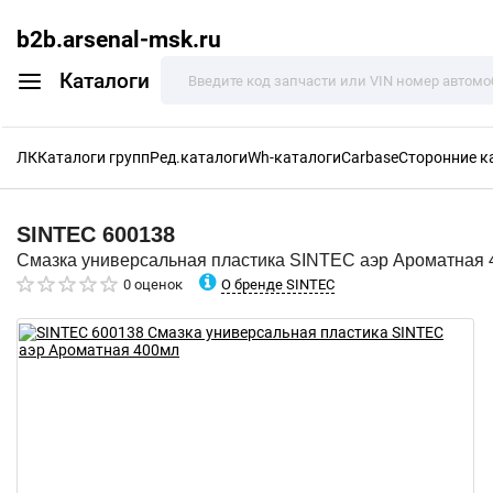
b2b.arsenal-msk.ru
Каталоги
ЛК
Каталоги групп
Ред.каталоги
Wh-каталоги
Carbase
Сторонние к
SINTEC
600138
Смазка универсальная пластика SINTEC аэр Ароматная
О бренде SINTEC
0 оценок