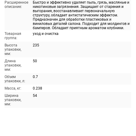
Расширенное
Быстро и эффективно удаляет пыль, грязь, масляные и
описание:
никотиновые загрязнения. Защищает от старения и
выгорания, восстанавливает первоначальную
структуру, обладает антистатическим эффектом.
Предназначен для обработки пластиковых и
виниловых деталей салона. Подходит для молдингов и
бамперов. Обладает приятным ароматом клубники.
Товарная
уход и очистка
группа:
Высота
235
упаковки,
мм:
Длина
50
упаковки,
мм:
Объем
0.7
упаковки, л:
Масса, кг:
0.238
Ширина
54
упаковки,
мм: